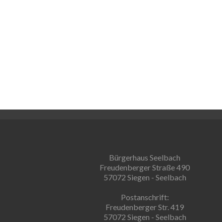
Bürgerhaus Seelbach
Freudenberger Straße 490
57072 Siegen - Seelbach
Postanschrift:
Freudenberger Str. 419
57072 Siegen - Seelbach