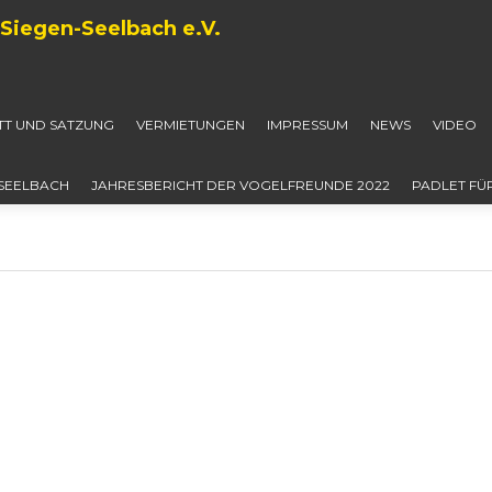
Siegen-Seelbach e.V.
ITT UND SATZUNG
VERMIETUNGEN
IMPRESSUM
NEWS
VIDEO
-SEELBACH
JAHRESBERICHT DER VOGELFREUNDE 2022
PADLET FÜ