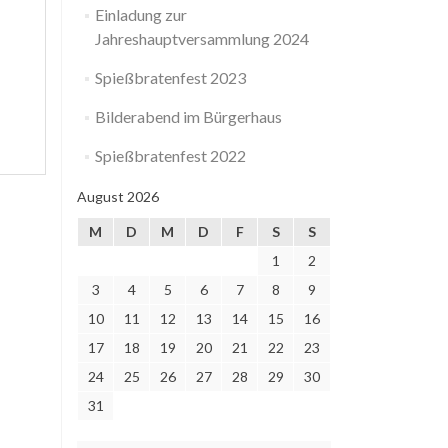
Einladung zur
Jahreshauptversammlung 2024
Spießbratenfest 2023
Bilderabend im Bürgerhaus
Spießbratenfest 2022
August 2026
M
D
M
D
F
S
S
1
2
3
4
5
6
7
8
9
10
11
12
13
14
15
16
17
18
19
20
21
22
23
24
25
26
27
28
29
30
31