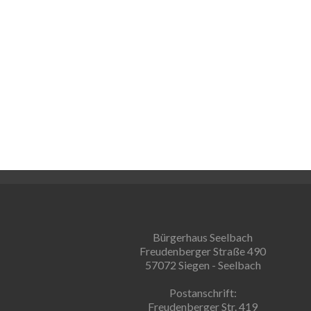
Bürgerhaus Seelbach
Freudenberger Straße 490
57072 Siegen - Seelbach
Postanschrift:
Freudenberger Str. 419