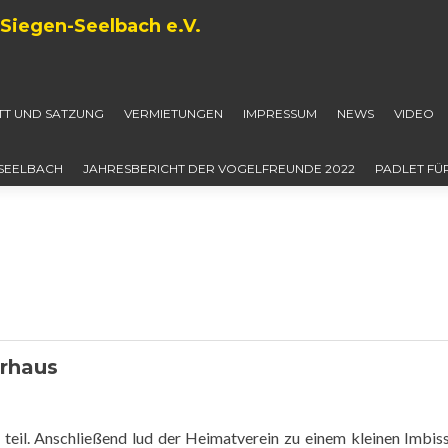
Siegen-Seelbach e.V.
ITT UND SATZUNG
VERMIETUNGEN
IMPRESSUM
NEWS
VIDEO
-SEELBACH
JAHRESBERICHT DER VOGELFREUNDE 2022
PADLET FÜ
erhaus
eil. Anschließend lud der Heimatverein zu einem kleinen Imbiss