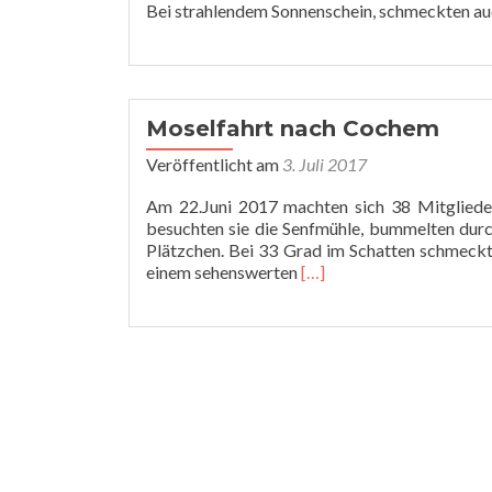
Bei strahlendem Sonnenschein, schmeckten auch
Moselfahrt nach Cochem
Veröffentlicht am
3. Juli 2017
Am 22.Juni 2017 machten sich 38 Mitglied
besuchten sie die Senfmühle, bummelten durc
Plätzchen. Bei 33 Grad im Schatten schmeckte
Read
einem sehenswerten
[…]
more
about
Moselfahrt
nach
Cochem