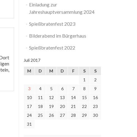
Einladung zur
Jahreshauptversammlung 2024
Spießbratenfest 2023
Bilderabend im Bürgerhaus
Spießbratenfest 2022
Dort
Juli 2017
tigen
tein,
M
D
M
D
F
S
S
1
2
3
4
5
6
7
8
9
10
11
12
13
14
15
16
17
18
19
20
21
22
23
24
25
26
27
28
29
30
31