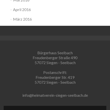
April 2016
März 2016
Bürgerhaus Seelbach
Freudenberger Straße 490
57072 Siegen - Seelbach
Postanschrift:
Freudenberger Str. 419
57072 Siegen - Seelbach
info@heimatverein-siegen-seelbach.de