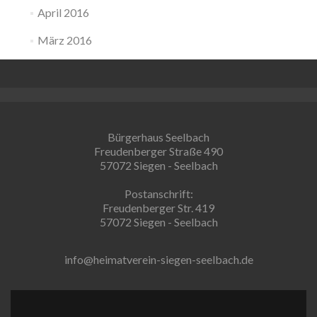
April 2016
März 2016
Bürgerhaus Seelbach
Freudenberger Straße 490
57072 Siegen - Seelbach
Postanschrift:
Freudenberger Str. 419
57072 Siegen - Seelbach
info@heimatverein-siegen-seelbach.de