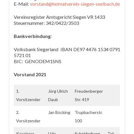
E-Mail:
vorstand@heimatverein-siegen-seelbach.de
Vereinsregister Amtsgericht Siegen VR 1433
Steuernummer: 342/0422/3503
Bankverbindung
:
Volksbank Siegerland IBAN DE97 4476 1534 0791
5721 01
BIC: GENODEM1SNS
Vorstand 2021
1.
Jörg Ulrich
Freudenberger
Vorsitzender
Daub
Str. 419
2.
Jan Böcking
Trupbacherstr.
Vorsitzender
100
Kassierer
Udo
Schelderberg
Tel: