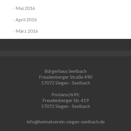
Mai 2016
April 2016
März 2016
Bürgerhaus Seelbach
Freudenberger Straße 490
57072 Siegen - Seelbach
Postanschrift:
Freudenberger Str. 419
57072 Siegen - Seelbach
info@heimatverein-siegen-seelbach.de