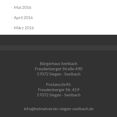
Mai 2016
April 2016
März 2016
Bürgerhaus Seelbach
Freudenberger Straße 490
57072 Siegen - Seelbach
Postanschrift:
Freudenberger Str. 419
57072 Siegen - Seelbach
info@heimatverein-siegen-seelbach.de