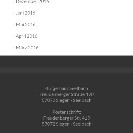
Dezember 2016
Juni 2016
Mai 2016
April 2016
März 2016
Bürgerhaus Seelbach
Freudenberger Straße 490
57072 Siegen - Seelbach
Postanschrift:
Freudenberger Str. 419
57072 Siegen - Seelbach