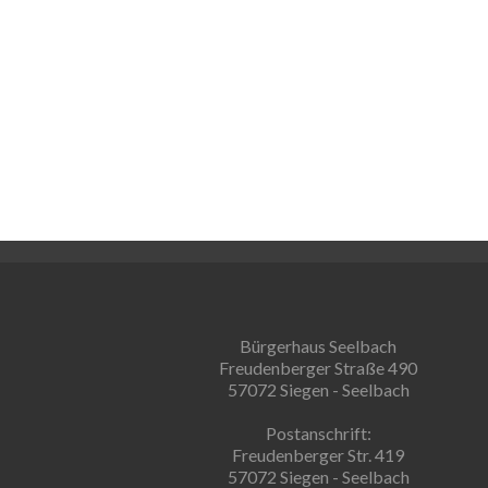
Bürgerhaus Seelbach
Freudenberger Straße 490
57072 Siegen - Seelbach
Postanschrift:
Freudenberger Str. 419
57072 Siegen - Seelbach