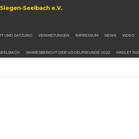
Siegen-Seelbach e.V.
ITT UND SATZUNG
VERMIETUNGEN
IMPRESSUM
NEWS
VIDEO
-SEELBACH
JAHRESBERICHT DER VOGELFREUNDE 2022
PADLET FÜ