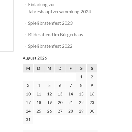
Einladung zur
Jahreshauptversammlung 2024
Spießbratenfest 2023
Bilderabend im Bürgerhaus
Spießbratenfest 2022
August 2026
M
D
M
D
F
S
S
1
2
3
4
5
6
7
8
9
10
11
12
13
14
15
16
17
18
19
20
21
22
23
24
25
26
27
28
29
30
31