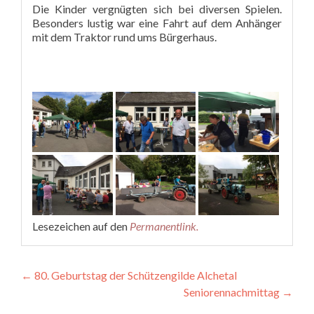
Die Kinder vergnügten sich bei diversen Spielen.
Besonders lustig war eine Fahrt auf dem Anhänger
mit dem Traktor rund ums Bürgerhaus.
Lesezeichen auf den
Permanentlink
.
Beitragsnavigation
←
80. Geburtstag der Schützengilde Alchetal
Seniorennachmittag
→