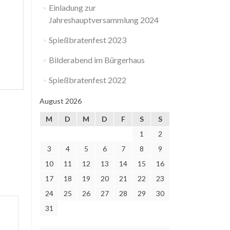
Einladung zur
Jahreshauptversammlung 2024
Spießbratenfest 2023
Bilderabend im Bürgerhaus
Spießbratenfest 2022
August 2026
M
D
M
D
F
S
S
1
2
3
4
5
6
7
8
9
10
11
12
13
14
15
16
17
18
19
20
21
22
23
24
25
26
27
28
29
30
31