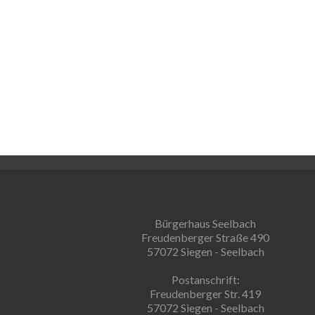
Bürgerhaus Seelbach
Freudenberger Straße 490
57072 Siegen - Seelbach
Postanschrift:
Freudenberger Str. 419
57072 Siegen - Seelbach