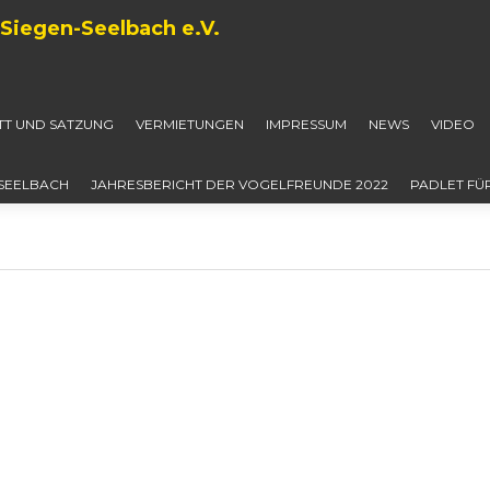
Siegen-Seelbach e.V.
ITT UND SATZUNG
VERMIETUNGEN
IMPRESSUM
NEWS
VIDEO
-SEELBACH
JAHRESBERICHT DER VOGELFREUNDE 2022
PADLET FÜ