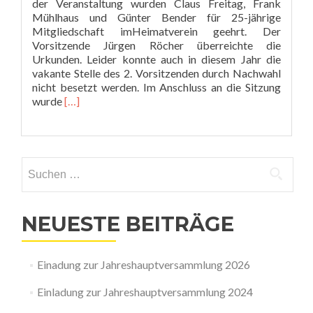
der Veranstaltung wurden Claus Freitag, Frank
Mühlhaus und Günter Bender für 25-jährige
Mitgliedschaft imHeimatverein geehrt. Der
Vorsitzende Jürgen Röcher überreichte die
Urkunden. Leider konnte auch in diesem Jahr die
vakante Stelle des 2. Vorsitzenden durch Nachwahl
nicht besetzt werden. Im Anschluss an die Sitzung
Read
wurde
[…]
more
about
Jahreshauptversammlung
am
Suchen
5.3.2020
nach:
NEUESTE BEITRÄGE
Einadung zur Jahreshauptversammlung 2026
Einladung zur Jahreshauptversammlung 2024